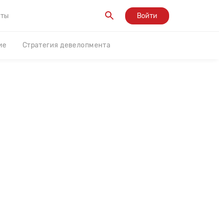
кты
Войти
ие
Стратегия девелопмента