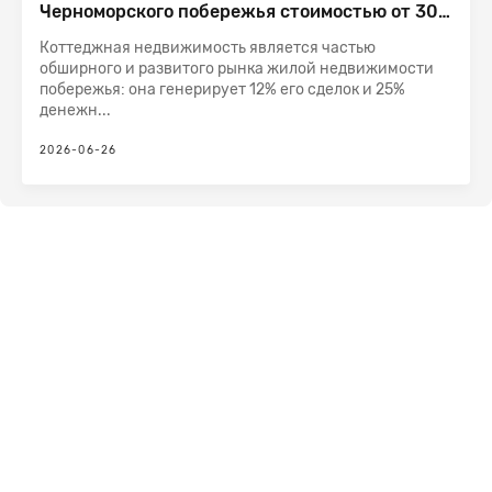
Черноморского побережья стоимостью от 300
млн руб. – это узкий сегмент с высокой
Коттеджная недвижимость является частью
конкуренцией со стороны вторичных
обширного и развитого рынка жилой недвижимости
предложений
побережья: она генерирует 12% его сделок и 25%
денежн...
2026-06-26