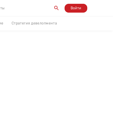
кты
Войти
ие
Стратегия девелопмента