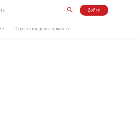
кты
Войти
ие
Стратегия девелопмента