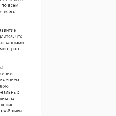
 по всем
я всего
азвитие
лится, что
вызванными
ями стран
ка
жение.
снижением
свою
реальных
щим на
ащение
астройщики