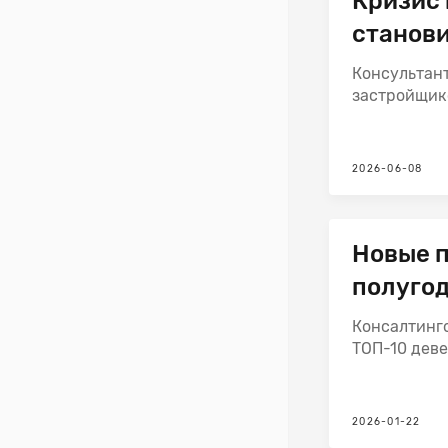
Кризис
станов
рентаб
Консультан
девело
застройщико
2026-06-08
Новые п
полугод
Консалтинг
ТОП-10 деве
2026-01-22