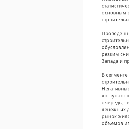
статистиче
основным с
строительн
Проведенно
строительн
обусловлен
резким сни
Запада и п
В сегменте
строительн
Негативные
доступност
очередь, с
денежных д
рынок жило
объемов ип