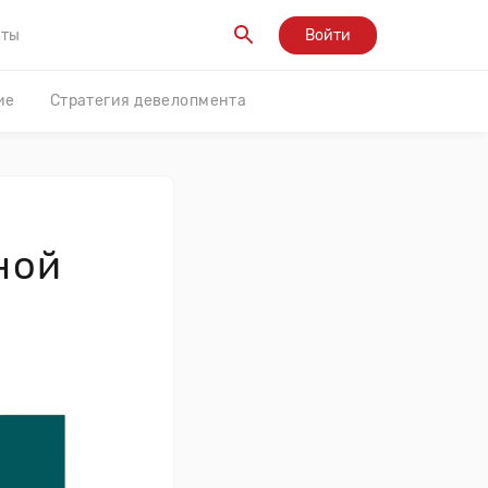
кты
Войти
ие
Стратегия девелопмента
ной