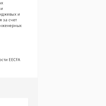
ых
ли
миджевых и
 за счет
инженерных
ости EECFA