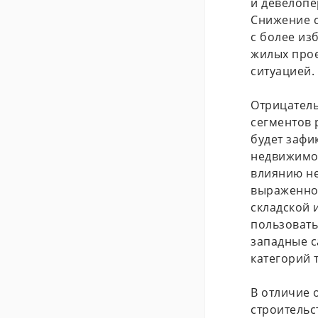
и девелопе
Снижение с
с более из
жилых прое
ситуацией.
Отрицатель
сегментов 
будет зафи
недвижимо
влиянию не
выраженное
складской 
пользовать
западные 
категорий 
В отличие 
строительс