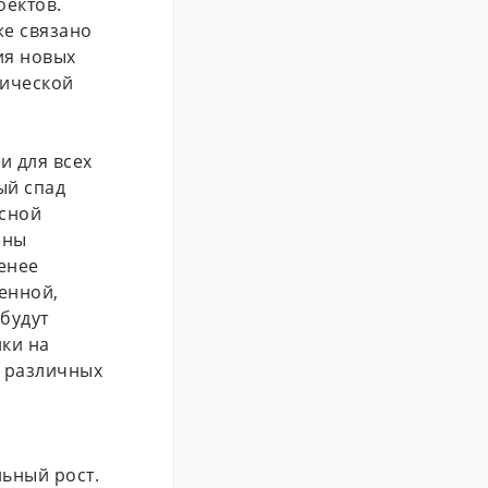
оектов.
же связано
ия новых
мической
и для всех
ый спад
исной
ены
енее
енной,
будут
ики на
 различных
льный рост.