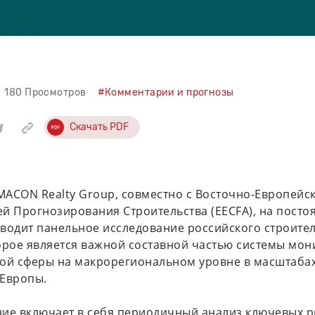
180 Просмотров
#Комментарии и прогнозы
Скачать PDF
ACON Realty Group, совместно с Восточно-Европейс
й Прогнозирования Строительства (EECFA), на посто
водит панельное исследование российского строите
орое является важной составной частью системы мон
ой сферы на макрорегиональном уровне в масштаба
 Европы.
ие включает в себя периодичный анализ ключевых 