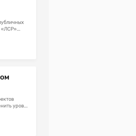
публичных
«ЛСР»...
ром
оектов
ить уров...