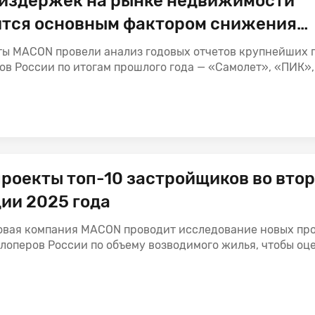
 издержек на рынке недвижимости
ится основным фактором снижения
ельности публичных российских
ты MACON провели анализ годовых отчетов крупнейших 
перов
в России по итогам прошлого года — «Самолет», «ПИК», 
роекты топ-10 застройщиков во вто
ии 2025 года
овая компания MACON проводит исследование новых пр
лоперов России по объему возводимого жилья, чтобы оцен