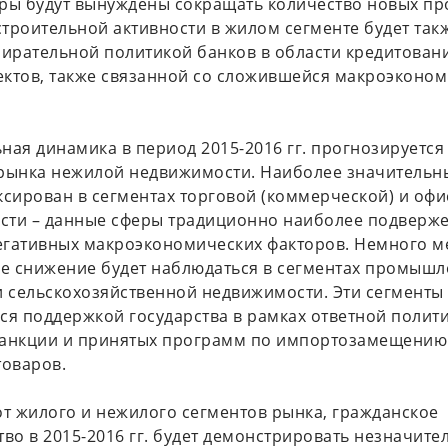
ры будут вынуждены сокращать количество новых пр
троительной активности в жилом сегменте будет так
бирательной политикой банков в области кредитован
ктов, также связанной со сложившейся макроэконо
ная динамика в период 2015-2016 гг. прогнозируется 
рынка нежилой недвижимости. Наиболее значительн
ксирован в сегментах торговой (коммерческой) и оф
сти – данные сферы традиционно наиболее подверж
гативных макроэкономических факторов. Немного м
 снижение будет наблюдаться в сегментах промышл
и сельскохозяйственной недвижимости. Эти сегменты 
ся поддержкой государства в рамках ответной полит
санкции и принятых программ по импортозамещению
товаров.
от жилого и нежилого сегментов рынка, гражданское
тво в 2015-2016 гг. будет демонстрировать незначите