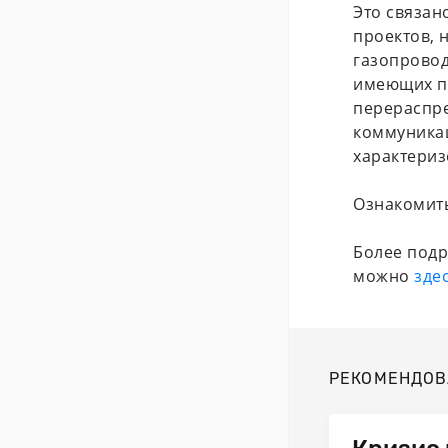
Это связан
проектов, 
газопровод
имеющих по
перераспре
коммуникац
характериз
Ознакомить
Более подр
можно
зде
РЕКОМЕНДОВ