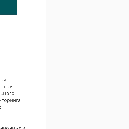
кой
янной
льного
иторинга
х
рыночных и