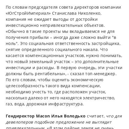
По словам председателя совета директоров компании
«ЮгСтройИмпериал» Станислава Николенко,
компания не ожидает выгоды от достройки
инвестиционно непривлекательных объектов.
«Обычно в такие проекты мы вкладываемся не для
получения прибыли – иногда даже сложно выйти "в
ноль". Это социальная ответственность застройщика,
снятие определенного социального накала. Что
касается компенсационных участков, нужно понимать,
что новый земельный участок – это дополнительные
инвестиции и расходы. В первую очередь, эти участки
должны быть рентабельны», - сказал топ-менеджер.
По его словам, чтобы оценить экономическую
целесообразность такого вида компенсации,
необходимо учесть то, где расположен участок,
насколько далеко от него находятся электричество,
газ, вода, дорожная инфраструктура.
Гендиректор Macon Илья Володько
считает,
что для
девелоперов подобное предложение не выглядит
привлекательным. «В этом районе земля не очень