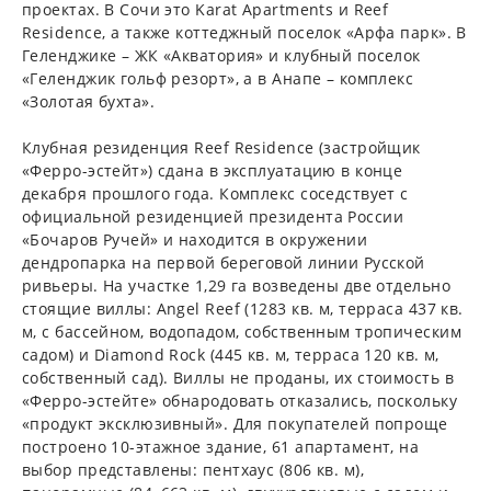
проектах. В Сочи это Karat Apartments и Reef
Residence, а также коттеджный поселок «Арфа парк». В
Геленджике – ЖК «Акватория» и клубный поселок
«Геленджик гольф резорт», а в Анапе – комплекс
«Золотая бухта».
Клубная резиденция Reef Residence (застройщик
«Ферро-эстейт») сдана в эксплуатацию в конце
декабря прошлого года. Комплекс соседствует с
официальной резиденцией президента России
«Бочаров Ручей» и находится в окружении
дендропарка на первой береговой линии Русской
ривьеры. На участке 1,29 га возведены две отдельно
стоящие виллы: Angel Reef (1283 кв. м, терраса 437 кв.
м, с бассейном, водопадом, собственным тропическим
садом) и Diamond Rock (445 кв. м, терраса 120 кв. м,
собственный сад). Виллы не проданы, их стоимость в
«Ферро-эстейте» обнародовать отказались, поскольку
«продукт эксклюзивный». Для покупателей попроще
построено 10-этажное здание, 61 апартамент, на
выбор представлены: пентхаус (806 кв. м),