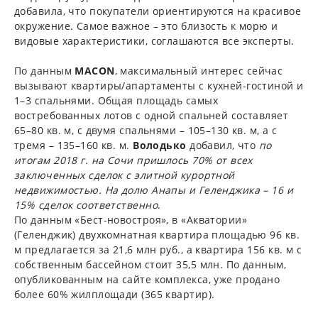
добавила, что покупатели ориентируются на красивое
окружение. Самое важное – это близость к морю и
видовые характеристики, соглашаются все эксперты.
По данным
MACON
, максимальный интерес сейчас
вызывают квартиры/апартаменты с кухней-гостиной и
1–3 спальнями. Общая площадь самых
востребованных лотов с одной спальней составляет
65–80 кв. м, с двумя спальнями – 105–130 кв. м, а с
тремя – 135–160 кв. м.
Володько
добавил, что
по
итогам 2018 г. на Сочи пришлось 70% от всех
заключенных сделок с элитной курортной
недвижимостью. На долю Анапы и Геленджика – 16 и
15% сделок соответственно
.
По данным «Бест-новостроя», в «Акватории»
(Геленджик) двухкомнатная квартира площадью 96 кв.
м предлагается за 21,6 млн руб., а квартира 156 кв. м с
собственным бассейном стоит 35,5 млн. По данным,
опубликованным на сайте комплекса, уже продано
более 60% жилплощади (365 квартир).