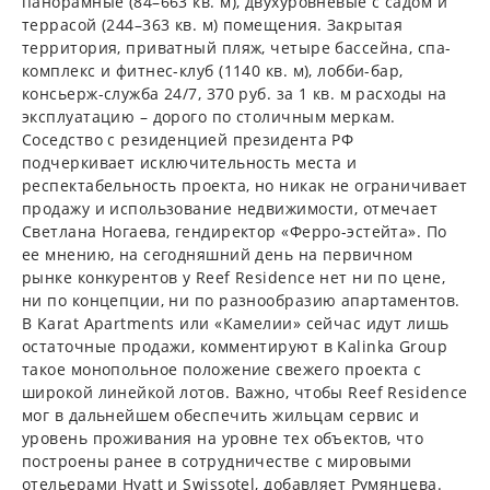
панорамные (84–663 кв. м), двухуровневые с садом и
террасой (244–363 кв. м) помещения. Закрытая
территория, приватный пляж, четыре бассейна, спа-
комплекс и фитнес-клуб (1140 кв. м), лобби-бар,
консьерж-служба 24/7, 370 руб. за 1 кв. м расходы на
эксплуатацию – дорого по столичным меркам.
Соседство с резиденцией президента РФ
подчеркивает исключительность места и
респектабельность проекта, но никак не ограничивает
продажу и использование недвижимости, отмечает
Светлана Ногаева, гендиректор «Ферро-эстейта». По
ее мнению, на сегодняшний день на первичном
рынке конкурентов у Reef Residence нет ни по цене,
ни по концепции, ни по разнообразию апартаментов.
В Karat Apartments или «Камелии» сейчас идут лишь
остаточные продажи, комментируют в Kalinka Group
такое монопольное положение свежего проекта с
широкой линейкой лотов. Важно, чтобы Reef Residence
мог в дальнейшем обеспечить жильцам сервис и
уровень проживания на уровне тех объектов, что
построены ранее в сотрудничестве с мировыми
отельерами Hyatt и Swissotel, добавляет Румянцева.