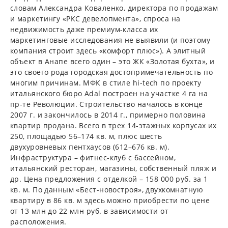
словам Александра Коваленко, директора по продажам
и маркетингу «РКС девелопмента», спроса на
недвижимость даже премиум-класса их
маркетинговые исследования не выявили (и поэтому
компания строит здесь «комфорт плюс»). А элитный
объект в Анапе всего один – это ЖК «Золотая бухта», и
это своего рода городская достопримечательность по
многим причинам. МФК в стиле hi-tech по проекту
итальянского бюро Adal построен на участке 4 га на
пр-те Революции. Строительство началось в конце
2007 г. и закончилось в 2014 г., примерно половина
квартир продана. Всего в трех 14-этажных корпусах их
250, площадью 56–174 кв. м, плюс шесть
двухуровневых пентхаусов (612–676 кв. м).
Инфраструктура – фитнес-клуб с бассейном,
итальянский ресторан, магазины, собственный пляж и
др. Цена предложения с отделкой – 158 000 руб. за 1
кв. м. По данным «Бест-новостроя», двухкомнатную
квартиру в 86 кв. м здесь можно приобрести по цене
от 13 млн до 22 млн руб. в зависимости от
расположения.