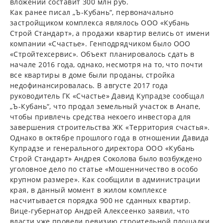
вложений составит 300 млн руб.
Как ранее писал „Ъ-Кубань“, первоначально
застройщиком комплекса являлось ООО «Кубань
Строй Стандарт», а продажи квартир велись от имени
компании «Счастье». Генподрядчиком было ООО
«Стройтехсервис». Объект планировалось сдать в
начале 2016 года, однако, несмотря на то, что почти
все квартиры в доме были проданы, стройка
недофинансировалась. В августе 2017 года
руководитель ГК «Счастье» Давид Купрадзе сообщал
„Ъ-Кубань“, что продал земельный участок в Анапе,
чтобы привлечь средства некоего инвестора для
завершения строительства ЖК «Территория счастья».
Однако в октябре прошлого года в отношении Давида
Купрадзе и генерального директора ООО «Кубань
Строй Стандарт» Андрея Соколова было возбуждено
уголовное дело по статье «Мошенничество в особо
крупном размере». Как сообщили в администрации
края, в данный момент в жилом комплексе
насчитывается порядка 900 не сданных квартир.
Вице-губернатор Андрей Алексеенко заявил, что
власти уже провели ревизию строительной площадки,