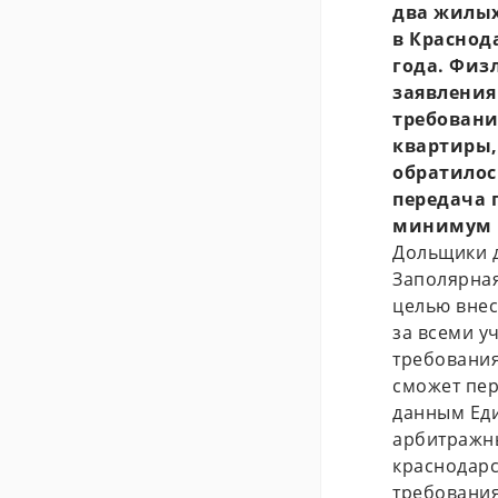
два жилых
в Краснод
года. Физ
заявления
требовани
квартиры,
обратилос
передача 
минимум н
Дольщики д
Заполярная
целью внес
за всеми у
требовани
сможет пер
данным Еди
арбитражны
краснодарс
требования