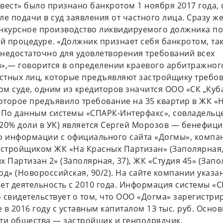
вест» было признано банкротом 1 ноября 2017 года, 
ле подачи в суд заявления от частного лица. Сразу ж
нкурсное производство ликвидируемого должника по
 процедуре. «Должник признает себя банкротом, так
недостаточно для удовлетворения требований всех
»,— говорится в определении краевого арбитражного
тных лиц, которые предъявляют застройщику требов
м суде, одним из кредиторов значится ООО «СК „Куб
которое предъявило требование на 35 квартир в ЖК «
 По данным системы «СПАРК-Интерфакс», совладельц
20% доли в УК) является Сергей Морозов — бенефиц
о информации с официального сайта «Догмы», компа
астройщиком ЖК «На Красных Партизан» (Заполярная,
х Партизан 2» (Заполярная, 37), ЖК «Студия 45» (Запо
рд» (Новороссийская, 90/2). На сайте компании указан
ет деятельность с 2010 года. Информация системы «
 свидетельствует о том, что ООО «Догма» зарегистри
 в 2016 году с уставным капиталом 13 тыс. руб. Осно
ти общества — застройщик и генподрядчик.