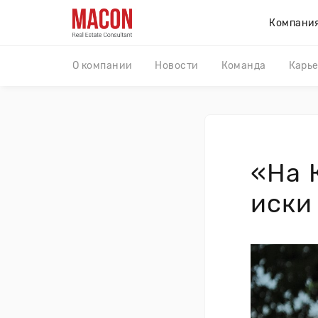
Компани
О компании
Новости
Команда
Карь
«На 
иски