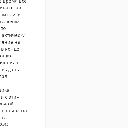
е время все
живают на
дних литер
ь людям,
аво
Фактически
ление на
 в конце
ающие
ючения о
м выданы
зал
щика
и с этим
ольной
ов подал на
тво
 ООО