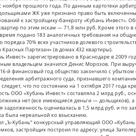
с ноября прошлого года. По данным картотеки арби
8 дольщиками ЖК уже признано право быть включенн
бований к застройщику-банкроту «Кубань Инвест». О
квартир по этим искам — 71,8 млн руб. Кроме этого в 
время подано 183 аналогичных требования на общую
то порядка 70% всех участников долевого строительст
а Красных Партизан» (в домах 432 квартиры).
ь Инвест» зарегистрировано в Краснодаре в 2009 год
ным владельцем значился Денис Морозов. При выруч
016-й финансовый год общество закончило с убытком 
ределения арбитражного суда, признавшего компани
 следует, что по состоянию на 1 октября 2017 года кр
сть ООО «Кубань Инвест» составляла 2 млрд руб., ос
должника нет (все имеющиеся деньги — дольщиков), а
я задолженность оценивалась в 1,5 млрд руб. и по з
а была нереальной ко взысканию.
л „Ъ-Кубань“ конкурсный управляющий ООО «Кубань
мков, застройщик построил по адресу: улица Заполяр