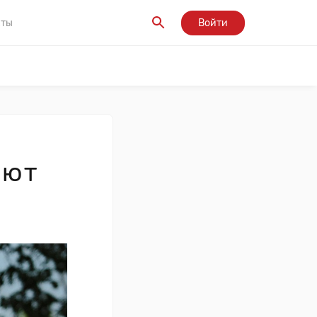
кты
Войти
ают