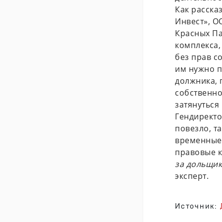
Как расска
Инвест», О
Красных Па
комплекса,
без прав с
им нужно п
должника, 
собственно
затянуться 
Гендирект
повезло, т
временные
правовые 
за дольщик
эксперт.
Источник: