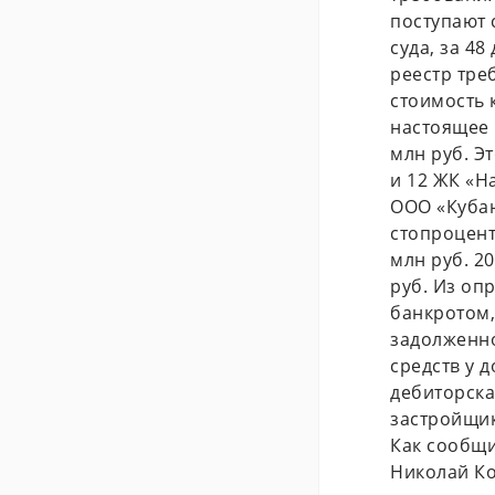
поступают 
суда, за 4
реестр тре
стоимость 
настоящее 
млн руб. Э
и 12 ЖК «Н
ООО «Кубан
стопроцент
млн руб. 2
руб. Из оп
банкротом,
задолженно
средств у 
дебиторска
застройщик
Как сообщи
Николай Ко