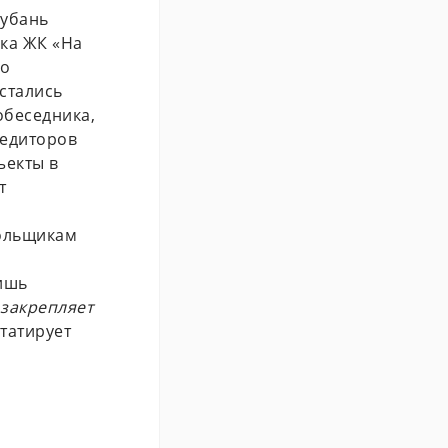
Кубань
ка ЖК «На
го
стались
обеседника,
редиторов
ъекты в
т
дольщикам
ишь
 закрепляет
татирует