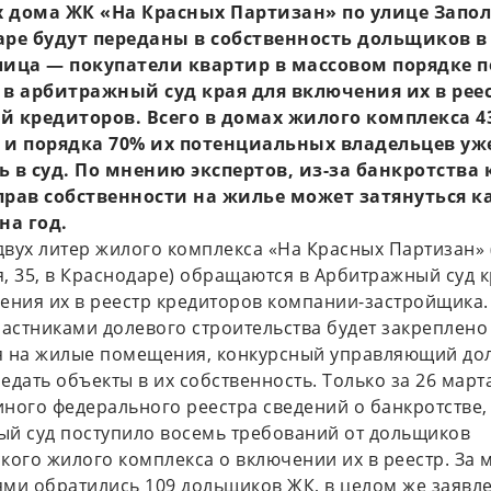
 дома ЖК «На Красных Партизан» по улице Запол
аре будут переданы в собственность дольщиков в
лица — покупатели квартир в массовом порядке 
 в арбитражный суд края для включения их в рее
й кредиторов. Всего в домах жилого комплекса 4
 и порядка 70% их потенциальных владельцев уж
ь в суд. По мнению экспертов, из-за банкротства
прав собственности на жилье может затянуться к
а год.
вух литер жилого комплекса «На Красных Партизан» (
, 35, в Краснодаре) обращаются в Арбитражный суд к
ения их в реестр кредиторов компании-застройщика.
частниками долевого строительства будет закреплено
я на жилые помещения, конкурсный управляющий до
едать объекты в их собственность. Только за 26 марта
ного федерального реестра сведений о банкротстве,
й суд поступило восемь требований от дольщиков
кого жилого комплекса о включении их в реестр. За м
ми обратились 109 дольщиков ЖК, в целом же заявл