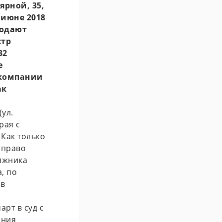
ярной, 35,
 июне 2018
подают
стр
32
е
 компании
ак
ул.
рая с
 Как только
 право
лжника
, по
 в
арт в суд с
ения