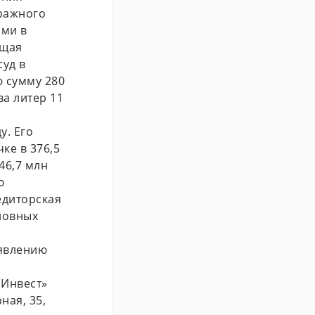
тражного
ыми в
бщая
суд в
 сумму 280
ва литер 11
у. Его
ке в 376,5
46,7 млн
ю
едиторская
новных
аявлению
 Инвест»
ная, 35,