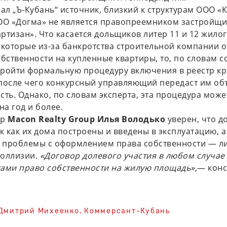
зал „Ъ-Кубань“ источник, близкий к структурам ООО «
ОО «Догма» не является правопреемником застройщи
ртизан». Что касается дольщиков литер 11 и 12 жило
 которые из-за банкротства строительной компании о
обственности на купленные квартиры, то, по словам с
ройти формальную процедуру включения в реестр к
после чего конкурсный управляющий передаст им об
сть. Однако, по словам эксперта, эта процедура може
на год и более.
ор
Macon Realty Group Илья Володько
уверен, что 
ак как их дома построены и введены в эксплуатацию, а
 проблемы с оформлением права собственности — л
коллизии.
«Договор долевого участия в любом случае
ами право собственности на жилую площадь»
,— конс
Дмитрий Михеенко, Коммерсант-Кубань