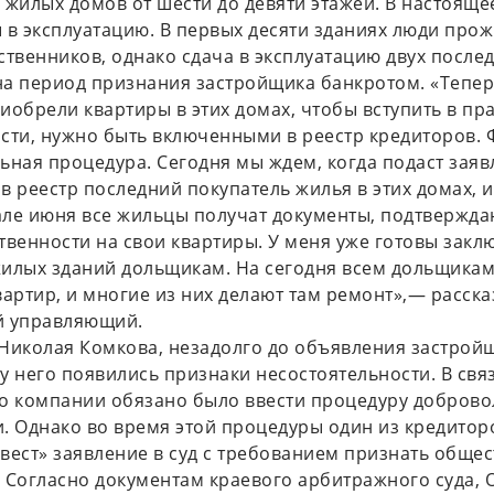
 жилых домов от шести до девяти этажей. В настояще
 в эксплуатацию. В первых десяти зданиях люди про
ственников, однако сдача в эксплуатацию двух после
а период признания застройщика банкротом. «Тепер
иобрели квартиры в этих домах, чтобы вступить в пр
сти, нужно быть включенными в реестр кредиторов. 
ьная процедура. Сегодня мы ждем, когда подаст заяв
в реестр последний покупатель жилья в этих домах, и
ле июня все жильцы получат документы, подтвержд
твенности на свои квартиры. У меня уже готовы закл
илых зданий дольщикам. На сегодня всем дольщика
вартир, и многие из них делают там ремонт»,— расска
й управляющий.
Николая Комкова, незадолго до объявления застрой
у него появились признаки несостоятельности. В связ
о компании обязано было ввести процедуру добров
. Однако во время этой процедуры один из кредитор
вест» заявление в суд с требованием признать общес
 Согласно документам краевого арбитражного суда,