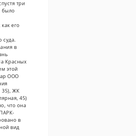
спустя три
е было
 как его
 суда.
ания в
ань
На Красных
ем этой
иар ООО
ния
 35), ЖК
лярная, 45)
о, что она
СПАРК-
ровано в
вной вид