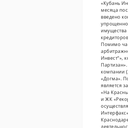
«Кубань Ин
месяца пос
введено ко
упрощенной
имущества 
кредиторов
Помимо час
арбитражно
Инвест“», 
Партизан».
компании (
«Догма». П
является з
«На Красны
и ЖК «Реко
осуществля
Интерфакс»
Краснодаре
деятельнос