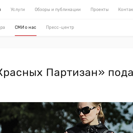
я
Услуги
Обзоры и публикации
Проекты
Конта
ера
СМИ о нас
Пресс-центр
Красных Партизан» под