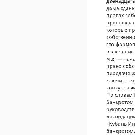
двенадцать
дома сданы
правах соб
пришлась н
которые пр
собственно
это формал
включение 
мая — нача
право собс
передаче ж
ключи от к
конкурсны
По словам 
банкротом 
руководств
ликвидации
«Кубань Ин
банкротом.