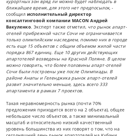
курортных зон вряд ли можно будет наблюдать в
ближайшее время, для этого нет предпосылок,
-
сообщил
исполнительный директор
консалтинговой компании MACON Андрей
Вакуленко
. Эксперт также отметил,
что рынок апарт-
отелей прибрежной части Сочи не ограничивается
только олимпийским наследием, помимо них в городе
есть еще 15 объектов с общим объемом жилой части
порядка 867 единиц. Еще 10 других действующих
апартотелей возведены на Красной Поляне. В целом
можно говорить, что более половины апарт-отелей
Сочи были построены уже после Олимпиады. В
районе Анапы и Геленджика рынок апарт-отелей
развит значительно меньше, здесь всего 333
апартамента в рамках 7 проектов.
Такая неравномерность рынка (почти 70%
предложения приходится всего на 2 объекта), общее
небольшое число объектов, а также минимальный
масштаб и относительно низкий качественный
уровень большинства из них говорят о том, что на
сегодняшний день рынок апартотелей на Кубани