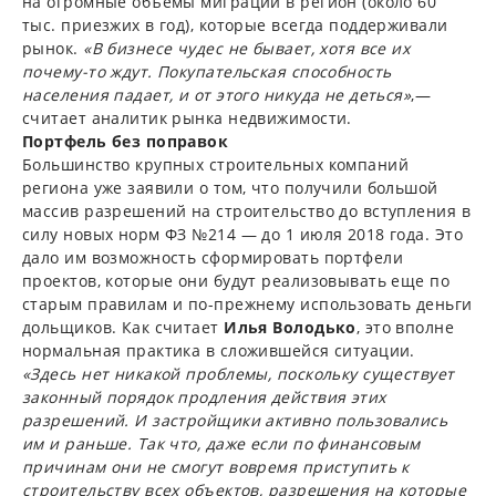
на огромные объемы миграции в регион (около 60
тыс. приезжих в год), которые всегда поддерживали
рынок.
«В бизнесе чудес не бывает, хотя все их
почему-то ждут. Покупательская способность
населения падает, и от этого никуда не деться»
,—
считает аналитик рынка недвижимости.
Портфель без поправок
Большинство крупных строительных компаний
региона уже заявили о том, что получили большой
массив разрешений на строительство до вступления в
силу новых норм ФЗ №214 — до 1 июля 2018 года. Это
дало им возможность сформировать портфели
проектов, которые они будут реализовывать еще по
старым правилам и по-прежнему использовать деньги
дольщиков. Как считает
Илья Володько
, это вполне
нормальная практика в сложившейся ситуации.
«Здесь нет никакой проблемы, поскольку существует
законный порядок продления действия этих
разрешений. И застройщики активно пользовались
им и раньше. Так что, даже если по финансовым
причинам они не смогут вовремя приступить к
строительству всех объектов, разрешения на которые