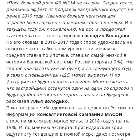
«Пока большой роли ФЗ №214 не сыграл. Скорее всего,
реальный эффект от поправок застройщики ощутят не
ранее 2019 года. Намного больше негатива для
отрасли было связано с падением спроса в целом. И в
текущем году он, к сожалению, не рос, а продолжал
стагнировать»
,— констатировал
господин Володько
.
По его словам, в 2016–2017 годах спрос удерживала на
относительно стабильном уровне снизившаяся
средняя ставка по ипотеке, ставшая самой низкой в
истории банковской системы России (порядка 9 %).
«Но
сейчас она падать уже не будет, а со следующего года,
в связи с повышением НДС, может вырасти. И по
факту уже не будет влиять на рынок. Можно сказать,
что застройщики останутся один на один со спросом и
будут крайне осторожно строить планы на будущее»
,—
рассказал
Илья Володько
.
Пока цифры не обнадеживают — в целом по России по
информации
консалтинговой компании M
ACON
,
спрос на многоквартирное жилье в 2018 году упал на
15 %. И, по мнению эксперта, Краснодарский край
ощутит эту тенденцию в полной мере, даже несмотря