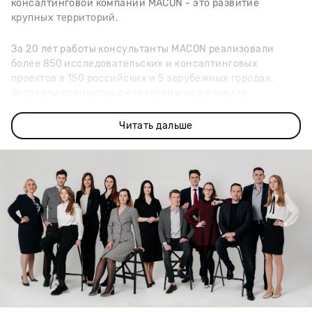
консалтинговой компании МАCON - это развитие
крупных территорий.
За 20 лет работы консультанты МАCON рeализовали
более 850 исследовательских и консалтинговых
проектов в 150 российских и 5 зарубежных городах.
Эксперты совместно с клиентами подготовили
стратегии развития земельных активов общей площадью
более 18 000 га.
Читать дальше
Компания МАСON pаботает во всех сегментах рынка
недвижимости: жилом, офисном, складском, торговом,
гостиничном и курортном. Систематические
исследования и разработки МАCON образуют
колоссальный интеллектуальный капитал в области
оценки и прогнозирования развития региональных
рынков недвижимости.